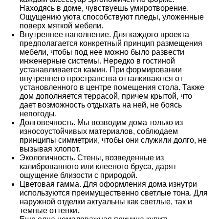
Заказать консультацию
Находясь в доме, чувствуешь умиротворение.
Ощущению уюта способствуют пледы, уложенные
поверх мягкой мебели.
Внутреннее наполнение. Для каждого проекта
предполагается конкретный принцип размещения
мебели, чтобы под нее можно было развести
инженерные системы. Нередко в гостиной
устанавливается камин. При формировании
внутреннего пространства отталкиваются от
1. Заявка
установленного в центре помещения стола. Также
Получить консультацию
дом дополняется террасой, причем крытой, что
дает возможность отдыхать на ней, не боясь
непогоды.
Долговечность. Мы возводим дома только из
износоустойчивых материалов, соблюдаем
принципы симметрии, чтобы они служили долго, не
вызывая хлопот.
Экологичность. Стены, возведенные из
калиброванного или клееного бруса, дарят
ощущение близости с природой.
Цветовая гамма. Для оформления дома изнутри
используются преимущественно светлые тона. Для
наружной отделки актуальны как светлые, так и
Главная
Дома▾
О компании▾
Ипотека
темные оттенки.