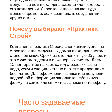
Еще одна немаловажная причина купить
Бани▾
Производство
модульный дом в скандинавском стиле – скорость
его возведения. Строительство занимает куда
меньше времени, если сравнивать со зданиями в
других стилях.
+7 (901) 132-76-76
Почему выбирают «Практика
Строй»
WhatsApp
Компания «Практика Строй» специализируется на
Вконтакте
строительстве модульных домов в скандинавском
стиле под ключ. Сроки изготовления – до 35 дней, и
это с учетом отделки и инженерных систем. Даем
15 лет гарантии на каркас, год страховки. Если
YouTube
надо, услуги специалиста по ипотеке предоставим
бесплатно. Для оформления заявки или получения
Ленинградская обл., дер. Вартемяги,
подробной информации заполните небольшую
ул. Колхозная, 41
форму на сайте или свяжитесь с нами по телефону.
praktika.stroi@yandex.ru
Часто задаваемые
вопросы