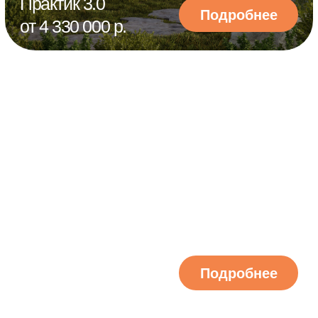
1 месяц
от подписания договора до готового
дома на вашем участке
122 домов
сделали загородную жизнь наших
клиентов комфортной